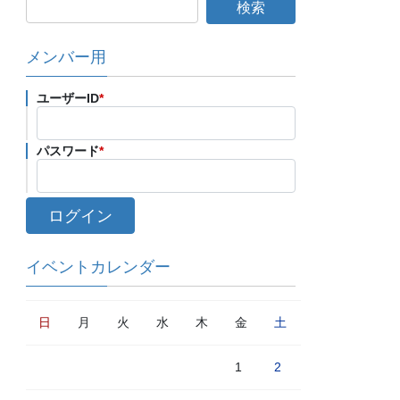
メンバー用
ユーザーID
*
パスワード
*
イベントカレンダー
日
月
火
水
木
金
土
1
2