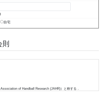
8
自宅
会則
ation of Handball Research (JAHR)）と称する．
の交流を促進し，ハンドボールの普及発展に寄与する知を創造する