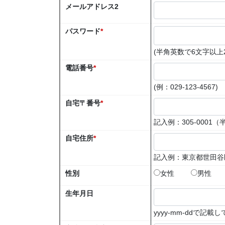
メールアドレス2
パスワード
*
(
半角英数で6文字以上
電話番号
*
(
例：029-123-4567
)
自宅〒番号
*
記入例：305-0001
自宅住所
*
記入例：東京都世田谷区桜
性別
女性
男性
生年月日
yyyy-mm-ddで記載