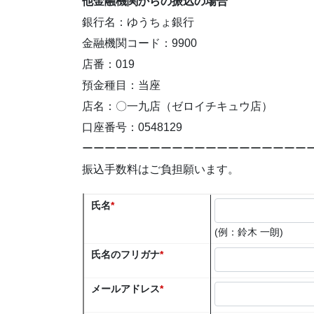
他金融機関からの振込の場合
銀行名：ゆうちょ銀行
金融機関コード：9900
店番：019
預金種目：当座
店名：〇一九店（ゼロイチキュウ店）
口座番号：0548129
ーーーーーーーーーーーーーーーーーーーー
振込手数料はご負担願います。
氏名
*
(
例：鈴木 一朗
)
氏名のフリガナ
*
メールアドレス
*