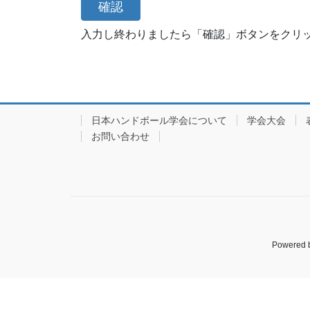
ことを目的とする．
第2章 事 業
入力し終わりましたら「確認」ボタンをクリ
第3条 事業
本会は第2条の目的を達成するために次の事業を行う
1 学会大会の開催（年1回以上）
日本ハンドボール学会について
学会大会
2 研究会，講習会等の開催
お問い合わせ
3 学会誌，会員名簿の刊行ならびにその他の出版物
4 学会賞，奨励賞，学会大会賞の授与
5 研究の学際的及び国際的交流
6 その他，本会の目的に資する事業
Powered 
第3章 会 員
第4条 会員の資格
会員の種別は次のとおりとする．