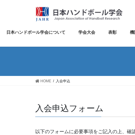
コ
ナ
ン
ビ
テ
ゲ
ン
ー
ツ
シ
日本ハンドボール学会について
学会大会
表彰
機
に
ョ
移
ン
動
に
移
動
HOME
入会申込
入会申込フォーム
以下のフォームに必要事項をご記入の上、確