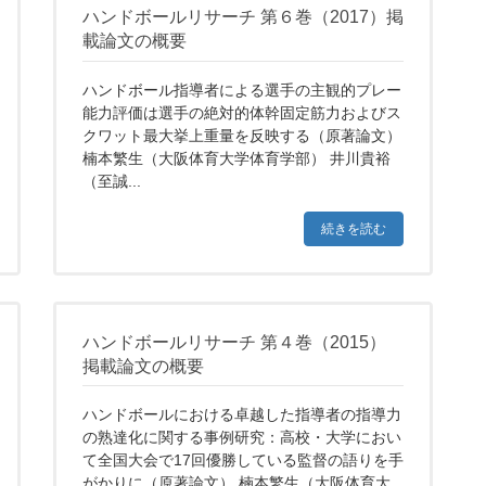
ハンドボールリサーチ 第６巻（2017）掲
載論文の概要
ハンドボール指導者による選手の主観的プレー
能力評価は選手の絶対的体幹固定筋力およびス
クワット最大挙上重量を反映する（原著論文）
楠本繁生（大阪体育大学体育学部） 井川貴裕
（至誠...
続きを読む
ハンドボールリサーチ 第４巻（2015）
掲載論文の概要
ハンドボールにおける卓越した指導者の指導力
の熟達化に関する事例研究：高校・大学におい
て全国大会で17回優勝している監督の語りを手
がかりに（原著論文） 楠本繁生（大阪体育大