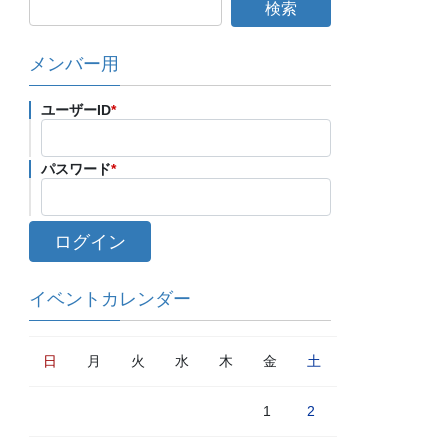
メンバー用
ユーザーID
*
パスワード
*
イベントカレンダー
日
月
火
水
木
金
土
1
2