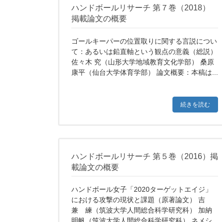
ハンドボールリサーチ 第７巻（2018）
掲載論文の概要
ゴールキーパーの位置取りに関する言説につい
て：あるいは鉛直軸という観点の意義（総説）
佐々木 究（山形大学地域教育文化学部） 桑原
康平（仙台大学体育学部） 論文概要：本稿は...
続きを読む
ハンドボールリサーチ 第５巻（2016）掲
載論文の概要
ハンドボール女子「2020ターゲットエイジ」
における攻撃の現状と課題（原著論文） 吉
兼 練（筑波大学人間総合科学研究科） 加納
明帆（筑波大学人間総合科学研究科） ネメシ