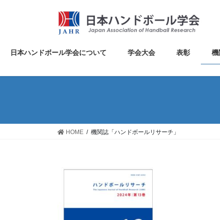
コ
ナ
ン
ビ
テ
ゲ
ン
ー
ツ
シ
日本ハンドボール学会について
学会大会
表彰
機
に
ョ
移
ン
動
に
移
動
HOME
機関誌「ハンドボールリサーチ」