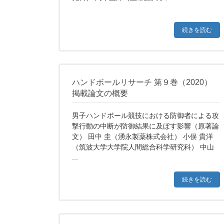
続きを読む
ハンドボールリサーチ 第９巻（2020）
掲載論文の概要
男⼦ハンドボール競技における防御者による攻
撃⾏動の中断が防御結果に及ぼす影響（原著論
文） 田中 圭（湧永製薬株式会社） 小俣 貴洋
（筑波大学大学院人間総合科学研究科） 中山
...
続きを読む